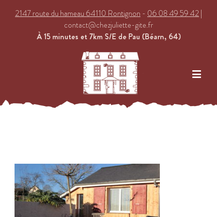
2147 route du hameau 64110 Rontignon
-
06 08 49 59 42
|
contact@chezjuliette-gite.fr
À 15 minutes et 7km S/E de Pau (Béarn, 64)